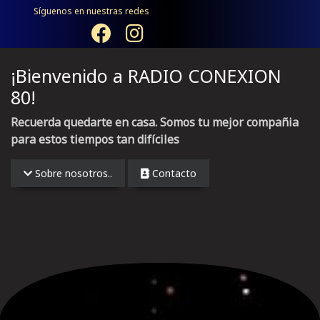
Síguenos en nuestras redes
¡Bienvenido a RADIO CONEXION
80!
Recuerda quedarte en casa. Somos tu mejor compañia
para estos tiempos tan difíciles
Sobre nosotros..
Contacto
TOP 20 LATINOS DESDE VALENCIA, ESPAÑA
Anterior
Sigui
TALENTOS EN CONEXIÓN
CONEXIÓN MIX